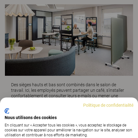
Des sièges hauts et bas sont combinés dans le salon de
travail. Ici, les employés peuvent partager un café, s’installer
confortablement et consulter leurs e-mails ou mener une
courte réunion. Table
Vagabond
, tabouret
Motus
, siège
Politique de confidentialité
Motus
, cloisons
Vibe
, canapé
Point
, table
Matsumoto
, poufs
Fields
, fauteuils
Neo Lite
.
Nous utilisons des cookies
En cliquant sur « Accepter tous les cookies », vous acceptez le stockage de
cookies sur votre appareil pour améliorer la navigation sur le site, analyser son
Un bureau qui donne envie d’aller
utilisation et contribuer à nos efforts de marketing.