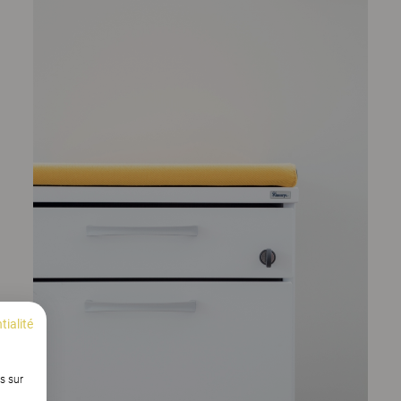
tialité
s sur