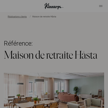
Réalisations clients
Maison de retraite Håsta
?
?
Référence:
Maison de retraite Håsta