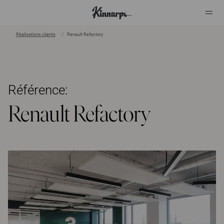
Réalisations clients
Renault Refactory
?
?
Référence:
Renault Refactory