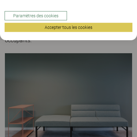
responsabilité économique. Cette approche globale,
en phase avec la démarche circulaire du
Groupe
Renault
, vise à faire du campus un lieu exemplaire :
Paramètres des cookies
fonctionnel, inspirant, respectueux de
Accepter tous les cookies
l’environnement et centré sur le bien-être des
occupants.