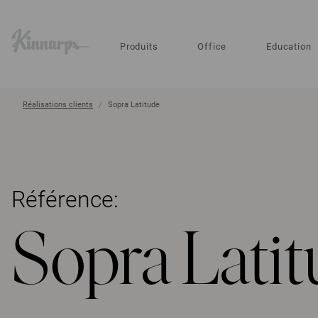
?
?
Produits
Office
Education
Réalisations clients
Sopra Latitude
Référence:
Sopra Latit