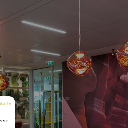
tialité
s sur