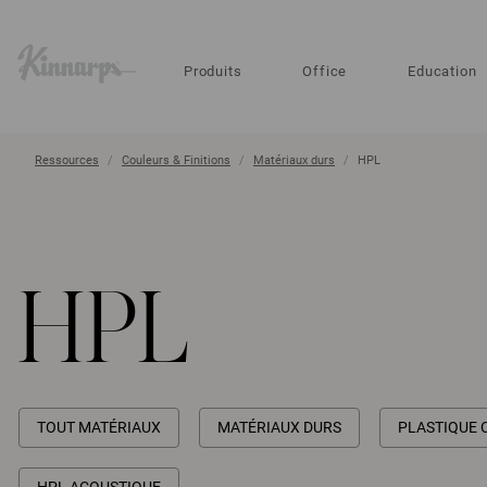
?
?
Produits
Office
Education
Ressources
Couleurs & Finitions
Matériaux durs
HPL
HPL
TOUT MATÉRIAUX
MATÉRIAUX DURS
PLASTIQUE 