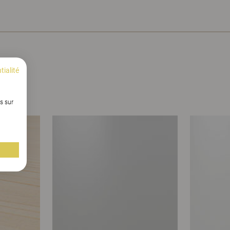
tialité
s sur