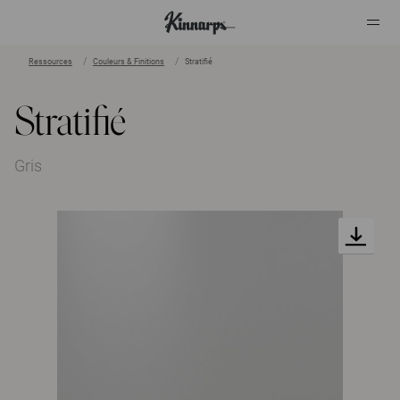
Ressources
Couleurs & Finitions
Stratifié
?
?
Stratifié
Gris