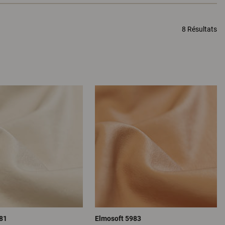
8 Résultats
81
Elmosoft 5983