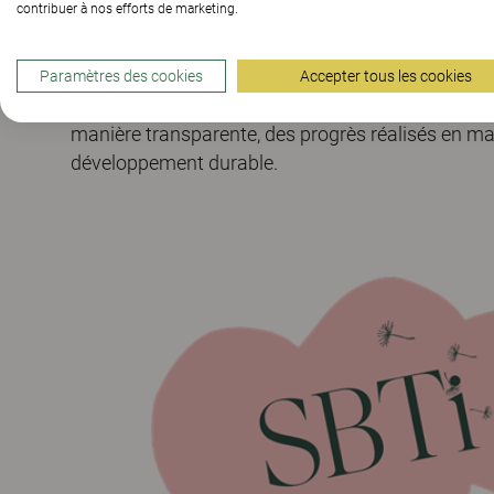
contribuer à nos efforts de marketing.
Les entreprises qui y adhèrent s'engagent à respe
relatifs aux droits de l'homme, au travail, à l'envi
Paramètres des cookies
Accepter tous les cookies
contre la corruption, et doivent rendre compte c
manière transparente, des progrès réalisés en ma
développement durable.