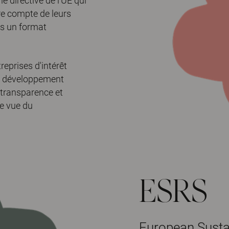
e directive de l'UE qui
re compte de leurs
ns un format
reprises d'intérêt
e développement
 transparence et
de vue du
ESRS
European Sustai