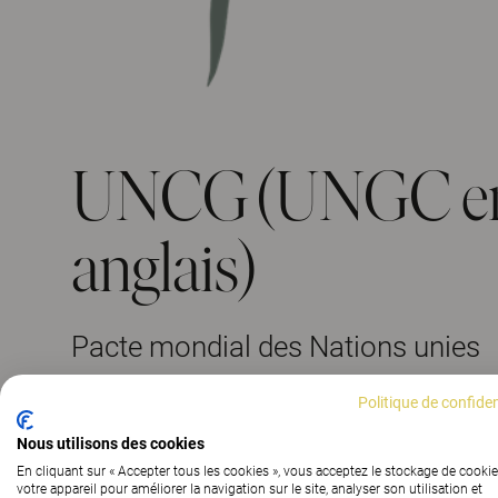
UNCG (UNGC e
anglais)
Pacte mondial des Nations unies
L'UNCG est la plus grande initiative mondiale en 
Politique de confiden
développement durable des entreprises. Lancé en
Nous utilisons des cookies
alors secrétaire général des Nations unies, il vise 
En cliquant sur « Accepter tous les cookies », vous acceptez le stockage de cookie
pratiques commerciales durables.
votre appareil pour améliorer la navigation sur le site, analyser son utilisation et