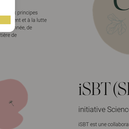
cter dix principes
ronnement et à la lutte
haque année, de
tière de
iSBT (SB
initiative Scie
iSBT est une collabora