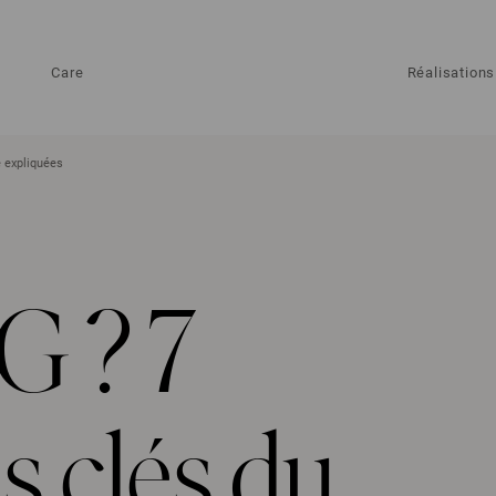
Care
Réalisations
 expliquées
G ? 7
s clés du