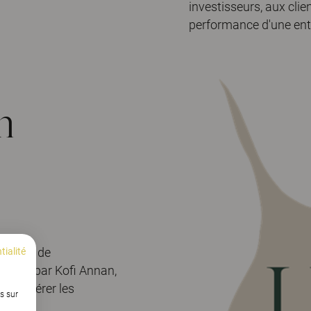
investisseurs, aux clie
performance d'une ent
n
matière de
tialité
 1999 par Kofi Annan,
à accélérer les
s sur