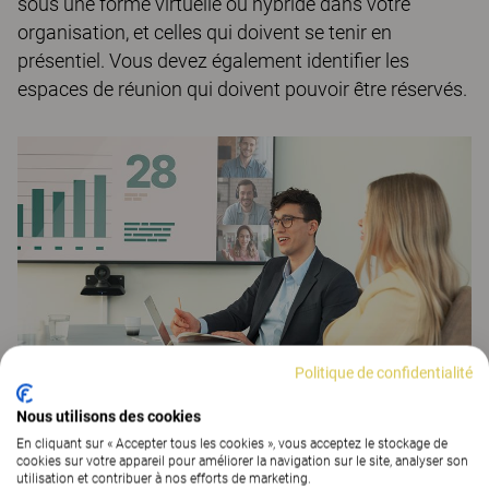
sous une forme virtuelle ou hybride dans votre
organisation, et celles qui doivent se tenir en
présentiel. Vous devez également identifier les
espaces de réunion qui doivent pouvoir être réservés.
Politique de confidentialité
Nous utilisons des cookies
En cliquant sur « Accepter tous les cookies », vous acceptez le stockage de
Choisir son mobilier pour favoriser
cookies sur votre appareil pour améliorer la navigation sur le site, analyser son
utilisation et contribuer à nos efforts de marketing.