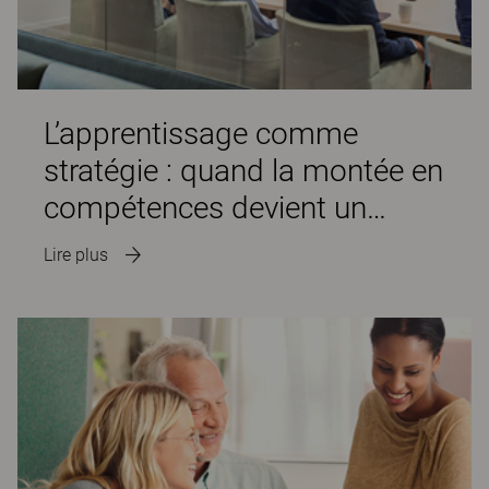
L’apprentissage comme
stratégie : quand la montée en
compétences devient un
avantage concurrentiel
Lire plus