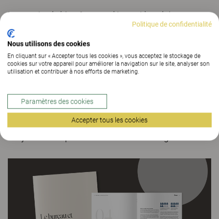
La santé et le bien-être ont dépassé le salaire comme
Politique de confidentialité
facteur numéro un d’attraction et de fidélisation. Il ne
s’agit pas seulement de créer un cadre agréable –
Nous utilisons des cookies
c’est un moteur de performance, d’engagement et de
En cliquant sur « Accepter tous les cookies », vous acceptez le stockage de
cookies sur votre appareil pour améliorer la navigation sur le site, analyser son
compétitivité.
utilisation et contribuer à nos efforts de marketing.
Les employeurs les plus attractifs placent le bien-être
au coeur de leur marque employeur. Mais pour
Paramètres des cookies
réussir, la responsabilité ne peut pas reposer
Accepter tous les cookies
uniquement sur les RH – elle doit être portée
conjointement par la direction et le management.