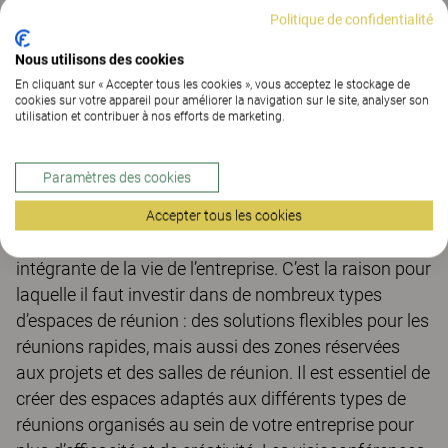
Politique de confidentialité
Nous utilisons des cookies
En cliquant sur « Accepter tous les cookies », vous acceptez le stockage de
cookies sur votre appareil pour améliorer la navigation sur le site, analyser son
utilisation et contribuer à nos efforts de marketing.
Votre bureau dispose-t-il d’espaces
adaptés au travail en équipe et aux
Paramètres des cookies
réunions ?
Accepter tous les cookies
Les réunions et le travail d’équipe font partie
intégrante de la vie de l’entreprise. C’est la raison pour
laquelle il faut investir dans de nombreux types
d’espaces de réunion : des solutions flexibles pour les
réunions rapides, mais aussi des zones réservées
aux projets et des salles de réunion. Il est essentiel de
créer des espaces adaptés aux différents types de
réunions organisés au sein de votre entreprise pour