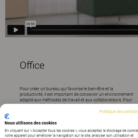
Office
Pour créer un bureau qui favorise le bien-être et la
productivité, il est important de concevoir un environnement
adapté aux méthodes de travail et aux collaborateurs. Pour
y parvenir, il faut répondre aux besoins de toutes les
personnalités et créer des espaces qui se prêtent aux
Politique de confiden
diverses activités menées tout au long de la journée. Avec
KINNARPS NEXT OFFICE
, nous proposons recherches,
®
Nous utilisons des cookies
stratégies et conseils pour concevoir le bureau idéal.
En cliquant sur « Accepter tous les cookies », vous acceptez le stockage de cookie
votre appareil pour améliorer la navigation sur le site, analyser son utilisation et