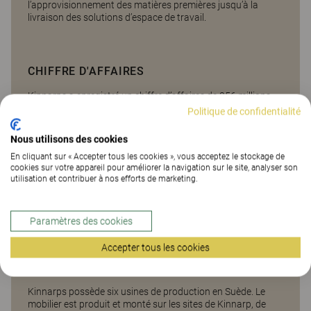
l’approvisionnement des matières premières jusqu’à la
livraison des solutions d’espace de travail.
CHIFFRE D'AFFAIRES
Kinnarps a enregistré un chiffre d’affaires de 356 millions
d’euros lors de l’exercice 2024/2025.
Politique de confidentialité
Nous utilisons des cookies
En cliquant sur « Accepter tous les cookies », vous acceptez le stockage de
VENTES
cookies sur votre appareil pour améliorer la navigation sur le site, analyser son
utilisation et contribuer à nos efforts de marketing.
Kinnarps est l’un des plus grands fournisseurs européens
de solutions pour les lieux de travail. La société mène ses
activités commerciales dans près de 40 pays et compte 250
Paramètres des cookies
points de vente.
Accepter tous les cookies
PRODUCTION
Kinnarps possède six usines de production en Suède. Le
mobilier est produit et monté sur les sites de Kinnarp, de