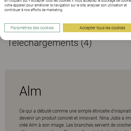
En cliquant sur « Accepter tous les cookies », vous acceptez le stockage de cookie
votre appareil pour améliorer la navigation sur le site, analyser son utilisation et
contribuer à nos efforts de marketing.
Matériaux
Paramètres des cookies
Accepter tous les cookies
Téléchargements (
4
)
Alm
Ce qui a débuté comme une simple étincelle d'inspirati
devenir un produit concret et innovant. Nina Jobs a im
créé Alm à son image. Les branches servent de croche