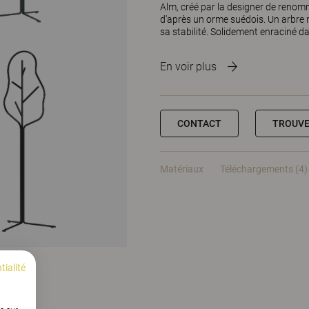
Alm, créé par la designer de renom
d'après un orme suédois. Un arbre n
sa stabilité. Solidement enraciné dan
En voir plus
CONTACT
TROUVE
Matériaux
Téléchargements (4)
tialité