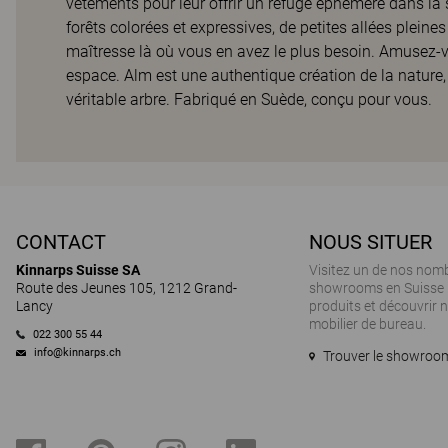
vêtements pour leur offrir un refuge éphémère dans la 
forêts colorées et expressives, de petites allées pleines
maîtresse là où vous en avez le plus besoin. Amusez-v
espace. Alm est une authentique création de la nature,
véritable arbre. Fabriqué en Suède, conçu pour vous.
CONTACT
NOUS SITUER
Kinnarps Suisse SA
Visitez un de nos nom
Route des Jeunes 105, 1212 Grand-
showrooms en Suisse 
Lancy
produits et découvrir
mobilier de bureau.
022 300 55 44
info@kinnarps.ch
Trouver le showroom