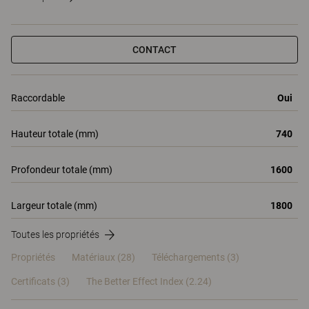
CONTACT
Raccordable
Oui
Hauteur totale (mm)
740
Profondeur totale (mm)
1600
Largeur totale (mm)
1800
Toutes les propriétés
Propriétés
Matériaux
(28)
Téléchargements (3)
Certificats (
3
)
The Better Effect Index (2.24)