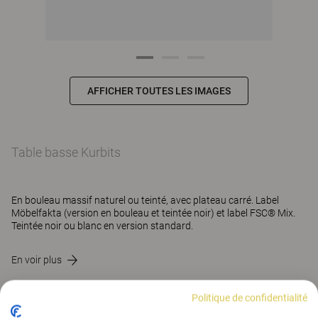
AFFICHER TOUTES LES IMAGES
Table basse Kurbits
En bouleau massif naturel ou teinté, avec plateau carré. Label
Möbelfakta (version en bouleau et teintée noir) et label FSC® Mix.
Teintée noir ou blanc en version standard.
En voir plus
Politique de confidentialité
CONTACT