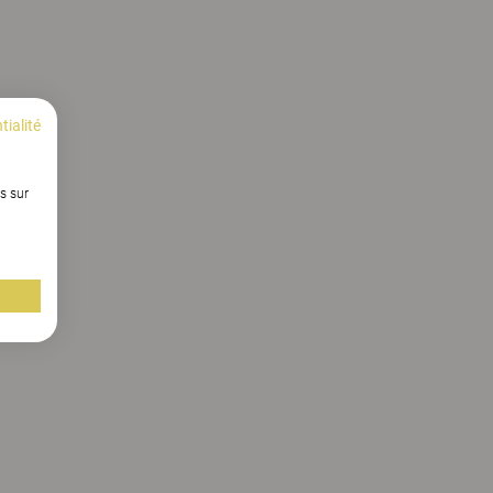
tialité
s sur