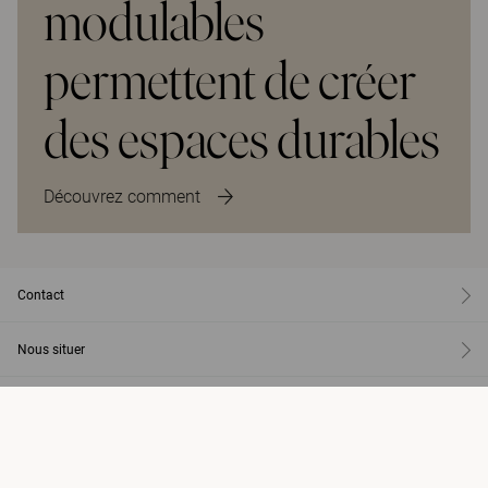
modulables
permettent de créer
des espaces durables
Découvrez comment
Contact
Nous situer
Produits
Services