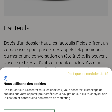
Fauteuils
Dotés d’un dossier haut, les fauteuils Fields offrent un
espace isolé pour passer des appels téléphoniques
ou mener une conversation en tête-à-tête. Ils peuvent
aussi être fixés à d’autres modules Fields. Avec un
dossier bas, le fauteuil devient un élément autonome
Politique de confidentialité
de l’aménagement, parfait pour créer des
environnements ouverts et accueillants. En option,
Nous utilisons des cookies
les fauteuils peuvent être dotés d’une fonction
En cliquant sur « Accepter tous les cookies », vous acceptez le stockage de
cookies sur votre appareil pour améliorer la navigation sur le site, analyser son
pivotante et de prises de courant intégrées au socle.
utilisation et contribuer à nos efforts de marketing.