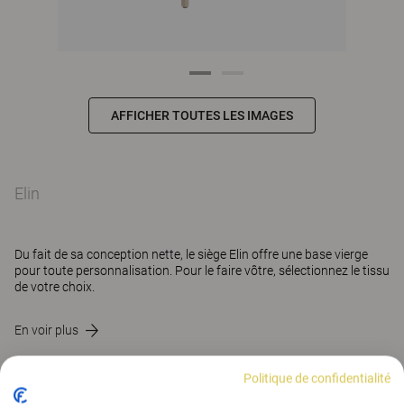
AFFICHER TOUTES LES IMAGES
Elin
Du fait de sa conception nette, le siège Elin offre une base vierge
pour toute personnalisation. Pour le faire vôtre, sélectionnez le tissu
de votre choix.
En voir plus
Politique de confidentialité
CONTACT