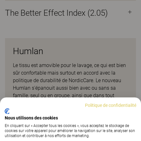
The Better Effect Index (2.05)
Humlan
Le tissu est amovible pour le lavage, ce qui est bien
sûr confortable mais surtout en accord avec la
politique de durabilité de NordicCare. Le nouveau
Humlan s'épanouit aussi bien avec ou sans sa
famille, seul ou en groupe, ainsi que dans tout
environnement. Pieds en bouleau ou en chêne.
Politique de confidentialité
Disponible en version laquée ou teintée.
Nous utilisons des cookies
Projets de clients
En cliquant sur « Accepter tous les cookies », vous acceptez le stockage de
cookies sur votre appareil pour améliorer la navigation sur le site, analyser son
utilisation et contribuer à nos efforts de marketing.