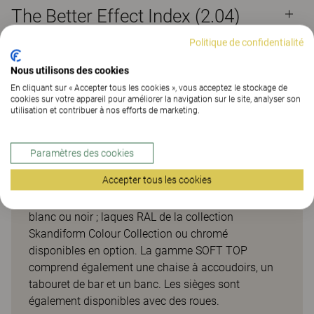
The Better Effect Index (2.04)
Politique de confidentialité
Nous utilisons des cookies
En cliquant sur « Accepter tous les cookies », vous acceptez le stockage de
Soft top
cookies sur votre appareil pour améliorer la navigation sur le site, analyser son
utilisation et contribuer à nos efforts de marketing.
Pourtant, leur design évoque un sentiment de
familiarité, si bien que tout le monde se sente chez
Paramètres des cookies
soi, même lorsqu'une grande distance nous sépare
Accepter tous les cookies
de notre maison. L’assise peut être habillée de divers
tissus et le piètement est proposé en métal laqué
blanc ou noir ; laques RAL de la collection
Skandiform Colour Collection ou chromé
disponibles en option. La gamme SOFT TOP
comprend également une chaise à accoudoirs, un
tabouret de bar et un banc. Les sièges sont
également disponibles avec des roues.