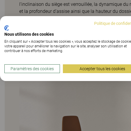
l’inclinaison du siège est verrouillée, la dynamique d
et la profondeur d’assise ainsi que la hauteur du doss
l’option SafeBack. Le siège est également équipé de r
Politique de confiden
l’aspect du siège et l’adapter à différents espaces en c
du Kinnarps Colour Studio.
Nous utilisons des cookies
En cliquant sur « Accepter tous les cookies », vous acceptez le stockage de cookie
votre appareil pour améliorer la navigation sur le site, analyser son utilisation et
contribuer à nos efforts de marketing.
Paramètres des cookies
Accepter tous les cookies