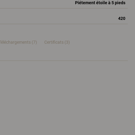
Piétement étoile à 5 pieds
420
Téléchargements (7)
Certificats (
3
)