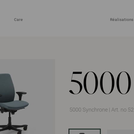
Care
Réalisations
5000
5000 Synchrone
|
Art. no 5