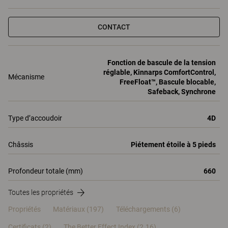
CONTACT
Fonction de bascule de la tension
réglable, Kinnarps ComfortControl,
Mécanisme
FreeFloat™, Bascule blocable,
Safeback, Synchrone
Type d’accoudoir
4D
Châssis
Piétement étoile à 5 pieds
Profondeur totale (mm)
660
Toutes les propriétés
Propriétés
Matériaux
(197)
Téléchargements (6)
Certificats (
2
)
The Better Effect Index (2.16)