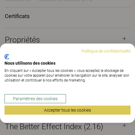
Certificats
Propriétés
Politique de confidentialité
Matériaux
(197)
Nous utilisons des cookies
En cliquant sur « Accepter tous les cookies », vous acceptez le stockage de
cookies sur votre appareil pour améliorer la navigation sur le site, analyser son
utilisation et contribuer à nos efforts de marketing.
Téléchargements (
6
)
Paramètres des cookies
Certificats (
2
)
Accepter tous les cookies
The Better Effect Index (2.16)