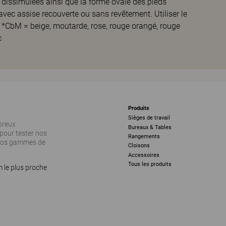
s dissimulées ainsi que la forme ovale des pieds
avec assise recouverte ou sans revêtement. Utiliser le
l. *CbM = beige, moutarde, rose, rouge orangé, rouge
c
Produits
Sièges de travail
breux
Bureaux & Tables
pour tester nos
Rangements
 nos gammes de
Cloisons
Accessoires
Tous les produits
 le plus proche