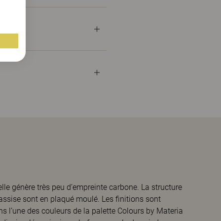
’elle génère très peu d’empreinte carbone. La structure
assise sont en plaqué moulé. Les finitions sont
ns l’une des couleurs de la palette Colours by Materia