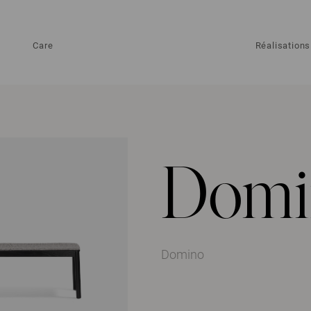
Care
Réalisations
Domi
Domino