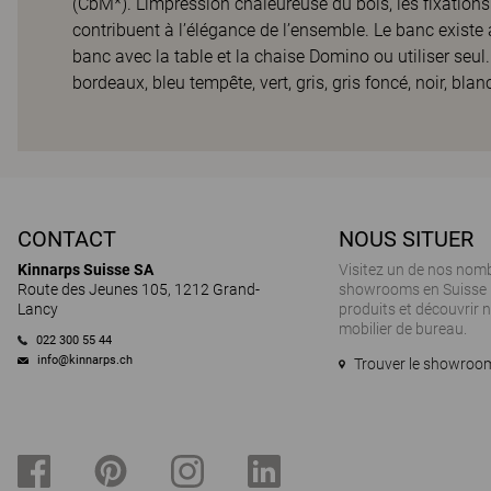
(CbM*). L’impression chaleureuse du bois, les fixation
contribuent à l’élégance de l’ensemble. Le banc existe 
banc avec la table et la chaise Domino ou utiliser seu
bordeaux, bleu tempête, vert, gris, gris foncé, noir, blan
CONTACT
NOUS SITUER
Kinnarps Suisse SA
Visitez un de nos nom
Route des Jeunes 105, 1212 Grand-
showrooms en Suisse 
Lancy
produits et découvrir
mobilier de bureau.
022 300 55 44
info@kinnarps.ch
Trouver le showroom