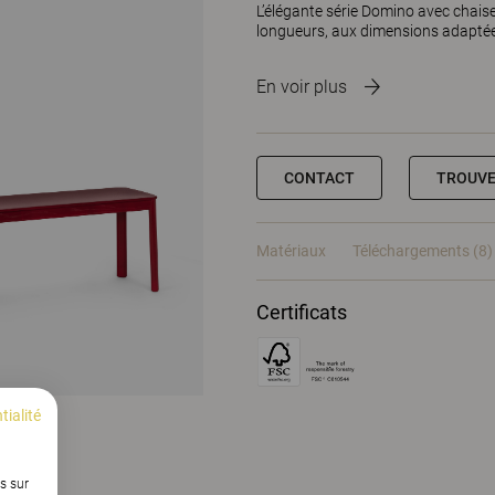
L’élégante série Domino avec chais
longueurs, aux dimensions adaptées
En voir plus
CONTACT
TROUVE
Matériaux
Téléchargements (8)
Certificats
tialité
s sur