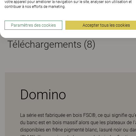
votre appareil pour améliorer la navigation sur le site, analyser son utilisation et
contribuer à nos efforts de marketing.
Matériaux
Paramètres des cookies
Accepter tous les cookies
Téléchargements (
8
)
Domino
La série est fabriquée en bois FSC®, ce qui signifie qu
du banc est en bois massif alors que les plateaux de l’
disponibles en frêne pigmenté blanc, lasuré noir ou da