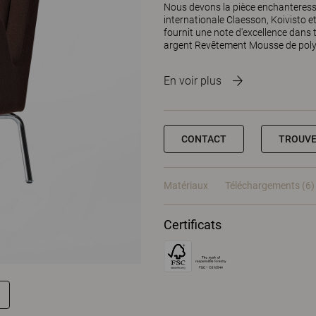
Nous devons la pièce enchanteres
internationale Claesson, Koivisto et
fournit une note d'excellence dan
argent Revêtement Mousse de polyé
En voir plus
CONTACT
TROUVE
Matériaux
Téléchargements (6)
Certificats