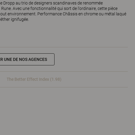
se Dropp au trio de designers scandinaves de renommée
 Rune. Avec une fonctionnalité qui sort de l'ordinaire, cette pièce
s tout environnement. Performance Châssis en chrome ou métal laqué
ther ignifugée.
R UNE DE NOS AGENCES
The Better Effect Index (1.98)