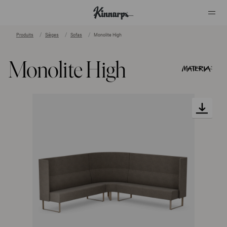
Produits
Sièges
Sofas
Monolite High
?
?
Monolite High