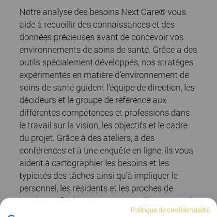
Notre analyse des besoins Next Care® vous
aide à recueillir des connaissances et des
données précieuses avant de concevoir vos
environnements de soins de santé. Grâce à des
outils spécialement développés, nos stratèges
expérimentés en matière d’environnement de
soins de santé guident l’équipe de direction, les
décideurs et le groupe de référence aux
différentes compétences et professions dans
le travail sur la vision, les objectifs et le cadre
du projet. Grâce à des ateliers, à des
conférences et à une enquête en ligne, ils vous
aident à cartographier les besoins et les
typicités des tâches ainsi qu’à impliquer le
personnel, les résidents et les proches de
manière réfléchie. Nous mettons l’accent sur la
Politique de confidentialité
capacité à penser le long terme et nous vous