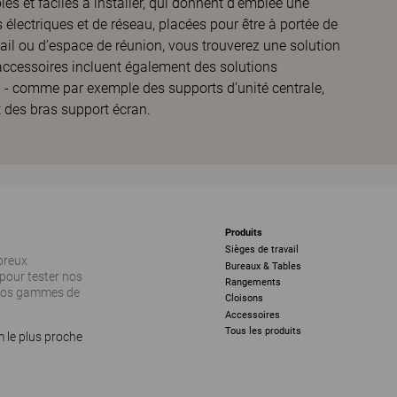
es et faciles à installer, qui donnent d’emblée une
s électriques et de réseau, placées pour être à portée de
ail ou d’espace de réunion, vous trouverez une solution
ccessoires incluent également des solutions
l - comme par exemple des supports d’unité centrale,
t des bras support écran.
Produits
Sièges de travail
breux
Bureaux & Tables
pour tester nos
Rangements
 nos gammes de
Cloisons
Accessoires
Tous les produits
 le plus proche