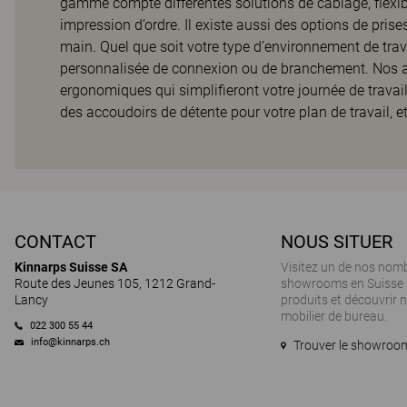
gamme compte différentes solutions de câblage, flexibl
impression d’ordre. Il existe aussi des options de prise
main. Quel que soit votre type d’environnement de trav
personnalisée de connexion ou de branchement. Nos a
ergonomiques qui simplifieront votre journée de travai
des accoudoirs de détente pour votre plan de travail, e
CONTACT
NOUS SITUER
Kinnarps Suisse SA
Visitez un de nos nom
Route des Jeunes 105, 1212 Grand-
showrooms en Suisse 
Lancy
produits et découvrir
mobilier de bureau.
022 300 55 44
info@kinnarps.ch
Trouver le showroom