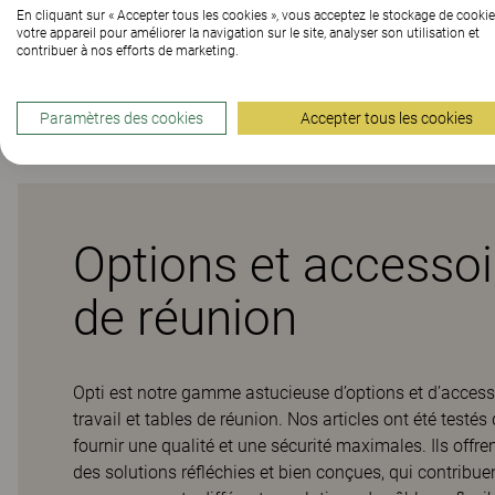
En cliquant sur « Accepter tous les cookies », vous acceptez le stockage de cookie
votre appareil pour améliorer la navigation sur le site, analyser son utilisation et
contribuer à nos efforts de marketing.
Téléchargements (
1
)
Paramètres des cookies
Accepter tous les cookies
Options et accessoir
de réunion
Opti est notre gamme astucieuse d’options et d’accessoi
travail et tables de réunion. Nos articles ont été test
fournir une qualité et une sécurité maximales. Ils offr
des solutions réfléchies et bien conçues, qui contribu