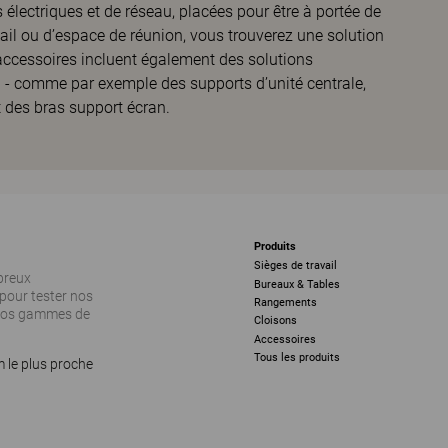
s électriques et de réseau, placées pour être à portée de
ail ou d’espace de réunion, vous trouverez une solution
ccessoires incluent également des solutions
l - comme par exemple des supports d’unité centrale,
t des bras support écran.
Produits
Sièges de travail
breux
Bureaux & Tables
pour tester nos
Rangements
 nos gammes de
Cloisons
Accessoires
Tous les produits
 le plus proche