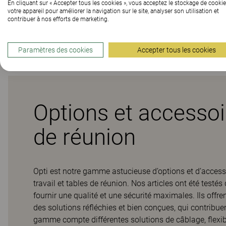
En cliquant sur « Accepter tous les cookies », vous acceptez le stockage de cookie
votre appareil pour améliorer la navigation sur le site, analyser son utilisation et
contribuer à nos efforts de marketing.
Téléchargements (
1
)
Paramètres des cookies
Accepter tous les cookies
Options et accessoir
de réunion
Opti est notre gamme astucieuse d’options et d’accessoi
travail et tables de réunion. Nos articles ont été test
fournir une qualité et une sécurité maximales. Ils offr
des solutions réfléchies et bien conçues, qui contribu
gamme compte différentes solutions de câblage, flexibl