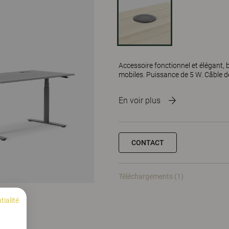
Accessoire fonctionnel et élégant, b
mobiles. Puissance de 5 W. Câble de 
En voir plus
CONTACT
Téléchargements (1)
tialité