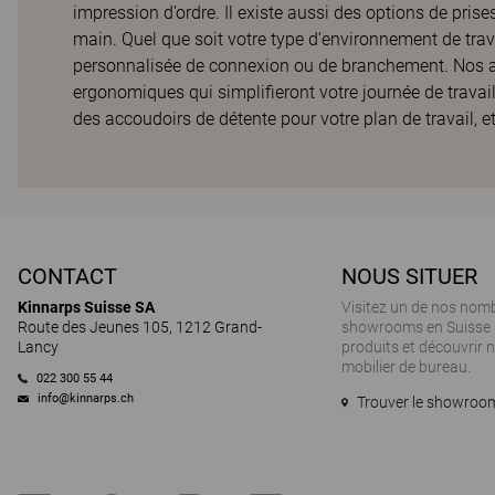
impression d’ordre. Il existe aussi des options de prise
main. Quel que soit votre type d’environnement de trav
personnalisée de connexion ou de branchement. Nos a
ergonomiques qui simplifieront votre journée de travai
des accoudoirs de détente pour votre plan de travail, e
CONTACT
NOUS SITUER
Kinnarps Suisse SA
Visitez un de nos nom
Route des Jeunes 105, 1212 Grand-
showrooms en Suisse 
Lancy
produits et découvrir
mobilier de bureau.
022 300 55 44
info@kinnarps.ch
Trouver le showroom