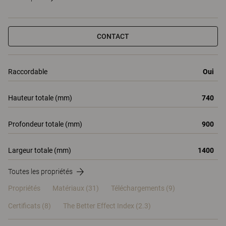
CONTACT
Raccordable
Oui
Hauteur totale (mm)
740
Profondeur totale (mm)
900
Largeur totale (mm)
1400
Toutes les propriétés
Propriétés
Matériaux
(31)
Téléchargements (9)
Certificats (
8
)
The Better Effect Index (2.3)