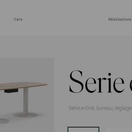
Care
Réalisations
Serie
Série e-One, bureau, réglag