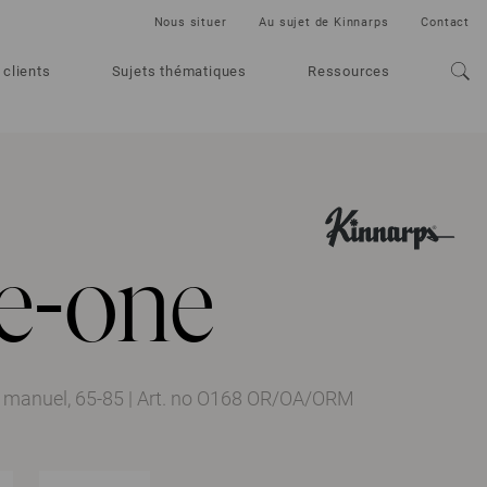
Nous situer
Au sujet de Kinnarps
Contact
 clients
Sujets thématiques
Ressources
 e-one
e manuel, 65-85
|
Art. no O168 OR/OA/ORM