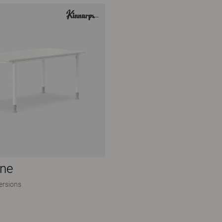
one
ersions