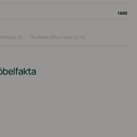
1600
rtificats (
3
)
The Better Effect Index (2.13)