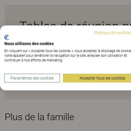
Tables de réunion p
Politique de confiden
Nous utilisons des cookies
Les bureaux de la gamme [E] offrent de nombreuses opt
En cliquant sur « Accepter tous les cookies », vous acceptez le stockage de cookie
solutions personnalisées. Une gamme adaptée à toutes l
votre appareil pour améliorer la navigation sur le site, analyser son utilisation et
types d’environnement de travail. Grâce à un large éve
contribuer à nos efforts de marketing.
un lieu de travail axé sur les besoins individuels de l’u
ajouté. Disponibles en différentes finitions et avec dif
Paramètres des cookies
Accepter tous les cookies
Kinnarps Colour Studio.
Plus de la famille