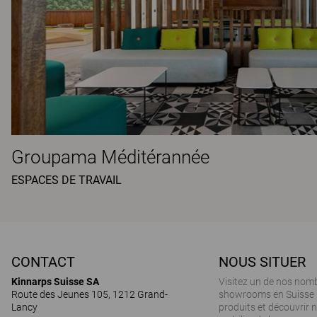
Groupama Méditérannée
ESPACES DE TRAVAIL
CONTACT
NOUS SITUER
Kinnarps Suisse SA
Visitez un de nos nom
Route des Jeunes 105, 1212 Grand-
showrooms en Suisse 
Lancy
produits et découvrir