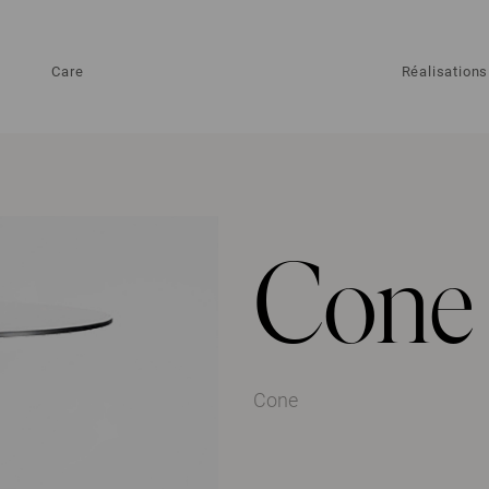
Care
Réalisations
Cone
Cone