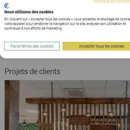
Politique de confiden
Nous utilisons des cookies
Matériaux
En cliquant sur « Accepter tous les cookies », vous acceptez le stockage de cookie
votre appareil pour améliorer la navigation sur le site, analyser son utilisation et
contribuer à nos efforts de marketing.
Téléchargements (
3
)
Paramètres des cookies
Accepter tous les cookies
Projets de clients