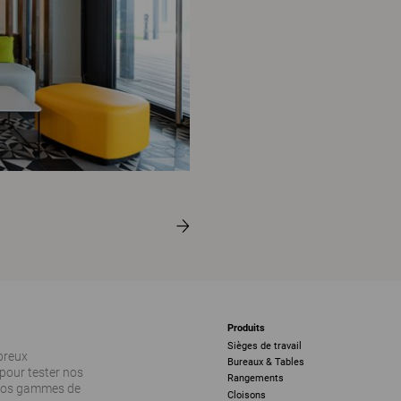
Produits
Sièges de travail
breux
Bureaux & Tables
pour tester nos
Rangements
 nos gammes de
Cloisons