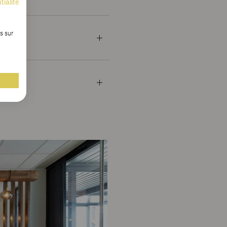
tialité
s sur