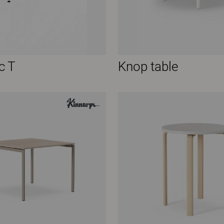
c T
Knop table