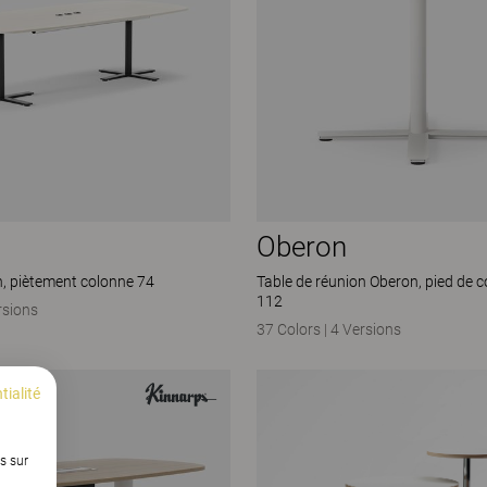
Oberon
n, piètement colonne 74
Table de réunion Oberon, pied de 
112
rsions
37 Colors
|
4 Versions
tialité
s sur