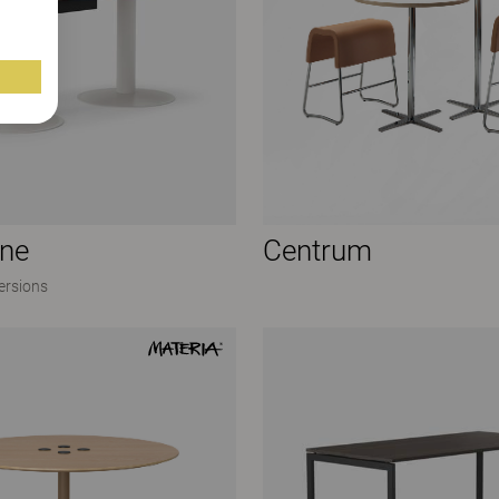
one
Centrum
ersions