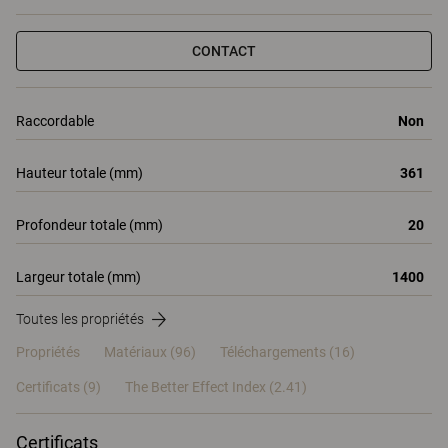
CONTACT
Raccordable
Non
Hauteur totale (mm)
361
Profondeur totale (mm)
20
Largeur totale (mm)
1400
Toutes les propriétés
Propriétés
Matériaux
(96)
Téléchargements (16)
Certificats (
9
)
The Better Effect Index (2.41)
Certificats