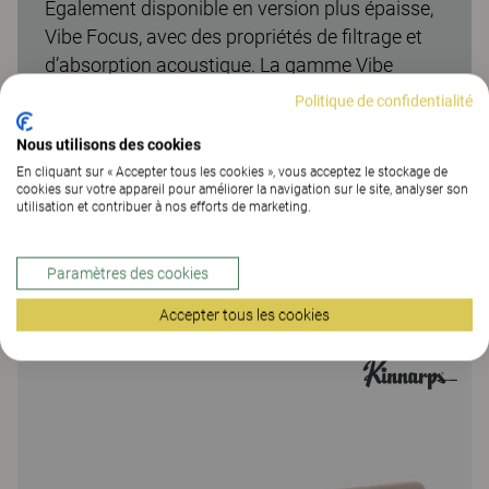
Également disponible en version plus épaisse,
Vibe Focus, avec des propriétés de filtrage et
d’absorption acoustique. La gamme Vibe
comprend un grand nombre de cloisons de sol,
Politique de confidentialité
de mur, de plafond et de bureau, disponibles
Nous utilisons des cookies
dans un large choix de tailles, de couleurs et de
En cliquant sur « Accepter tous les cookies », vous acceptez le stockage de
designs.
cookies sur votre appareil pour améliorer la navigation sur le site, analyser son
utilisation et contribuer à nos efforts de marketing.
Paramètres des cookies
Plus de la famille
Accepter tous les cookies