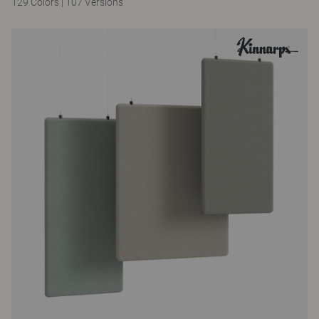
129 Colors
|
107 Versions