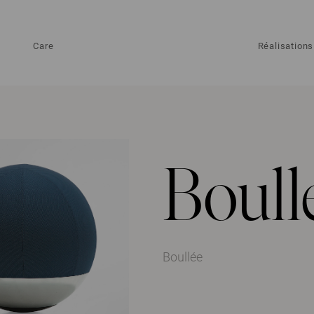
Care
Réalisations
Boull
Boullée