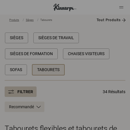
Tout Produits
Produits
Sièges
Tabourets
?
?
SIÈGES
SIÈGES DE TRAVAIL
SIÈGES DE FORMATION
CHAISES VISITEURS
SOFAS
TABOURETS
FILTRER
34 Résultats
Recommandé
Tabourets flexibles et tabourets de