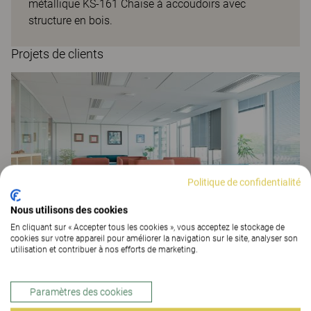
métallique KS-161 Chaise à accoudoirs avec
structure en bois.
Projets de clients
Politique de confidentialité
Nous utilisons des cookies
En cliquant sur « Accepter tous les cookies », vous acceptez le stockage de
cookies sur votre appareil pour améliorer la navigation sur le site, analyser son
utilisation et contribuer à nos efforts de marketing.
Caisse des Dépôts Austerlitz
ESPACES DE TRAVAIL
Paramètres des cookies