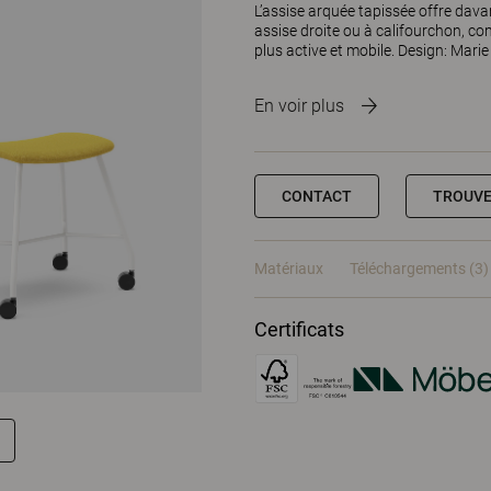
L’assise arquée tapissée offre dava
assise droite ou à califourchon, co
plus active et mobile. Design: Mari
En voir plus
CONTACT
TROUVE
Matériaux
Téléchargements (3)
Certificats