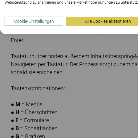
Websitenutzung zu analysieren und unsere Marketingbemühungen zu unterstütz
● Navigation mit Tab und Shift + Tab.
● Bedienung von Dropdown-Menüs mit den Pfeiltasten
Cookie-Einstellungen
Alle Cookies akzeptieren
● Aktivieren von Schaltflächen und Links mit Enter.
● Wechseln zwischen Auswahlfeldern (Radio/Checkbo
Enter.
Tastaturnutzer finden außerdem Inhaltsüberspring-Me
Navigieren per Tastatur. Der Prozess sorgt zudem da
sobald sie erscheinen.
Tastenkombinationen:
●
M
= Menüs
●
H
= Überschriften
●
F
= Formulare
●
B
= Schaltflächen
●
G
= Grafiken