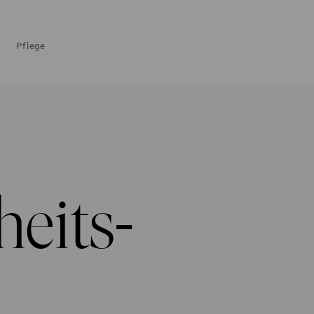
Pflege
eits­-