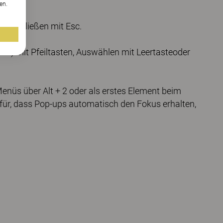
en.
, Schließen mit Esc.
x) mit Pfeiltasten, Auswählen mit Leertasteoder
nüs über Alt + 2 oder als erstes Element beim
für, dass Pop-ups automatisch den Fokus erhalten,