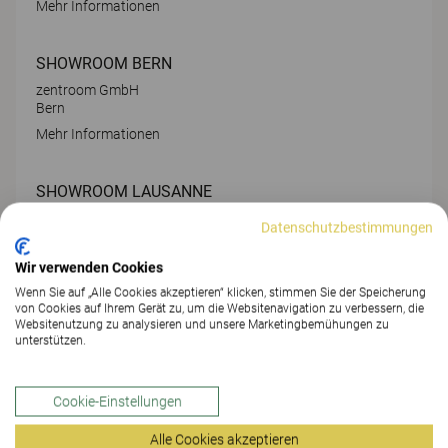
Mehr Informationen
SHOWROOM BERN
zentroom GmbH
Bern
Mehr Informationen
SHOWROOM LAUSANNE
Rue de Morges 24
Datenschutzbestimmungen
CRISSIER
Mehr Informationen
Wir verwenden Cookies
Wenn Sie auf „Alle Cookies akzeptieren“ klicken, stimmen Sie der Speicherung
von Cookies auf Ihrem Gerät zu, um die Websitenavigation zu verbessern, die
SHOWROOM NEUCHÂTEL
Websitenutzung zu analysieren und unsere Marketingbemühungen zu
unterstützen.
Place Numa Droz 2
NEUCHÂTEL
Mehr Informationen
Cookie-Einstellungen
Alle Cookies akzeptieren
SHOWROOM SCHLIEREN