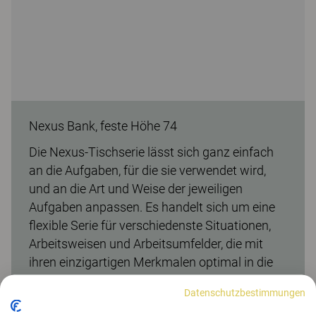
Nexus Bank, feste Höhe 74
Die Nexus-Tischserie lässt sich ganz einfach
an die Aufgaben, für die sie verwendet wird,
und an die Art und Weise der jeweiligen
Aufgaben anpassen. Es handelt sich um eine
flexible Serie für verschiedenste Situationen,
Arbeitsweisen und Arbeitsumfelder, die mit
ihren einzigartigen Merkmalen optimal in die
heutige Arbeitswelt passt. Das Konzept der
Datenschutzbestimmungen
Vielseitigkeit ermöglicht das leichte