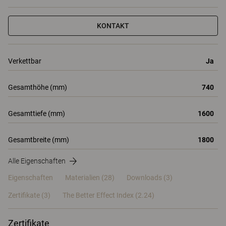
KONTAKT
Verkettbar
Ja
Gesamthöhe (mm)
740
Gesamttiefe (mm)
1600
Gesamtbreite (mm)
1800
Alle Eigenschaften
Eigenschaften
Materialien
(28)
Downloads (3)
Zertifikate (
3
)
The Better Effect Index (2.24)
Zertifikate