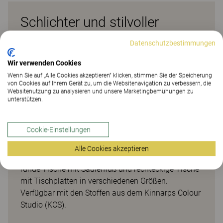
Schlichter und stilvoller
Besprechungs- und Esstisch
Datenschutzbestimmungen
Mit Asto lässt sich ganz einfach ein guter Ort für
Wir verwenden Cookies
kurze Besprechungen, Briefings oder Pausen in
Wenn Sie auf „Alle Cookies akzeptieren“ klicken, stimmen Sie der Speicherung
von Cookies auf Ihrem Gerät zu, um die Websitenavigation zu verbessern, die
verschiedenen Arbeitsumgebungen oder in Kantinen
Websitenutzung zu analysieren und unsere Marketingbemühungen zu
schaffen. Das schlichte und stilvolle Design dieses
unterstützen.
Besprechungs- und Esstisches ist zeitlos und setzt
sich über Trends hinweg. Asto eignet sich für
Cookie-Einstellungen
verschiedene Arten geplanter oder spontaner
Besprechungen, für Kaffeepausen und auch zum
Alle Cookies akzeptieren
Einsatz in Gemeinschaftsräumen. Erhältlich sind
runde Tische mit Säulenfuß und rechteckige Tische
mit Tischplatten in verschiedenen Größen.
Verfügbar mit den Stoffen aus dem Kinnarps Colour
Studio (KCS).