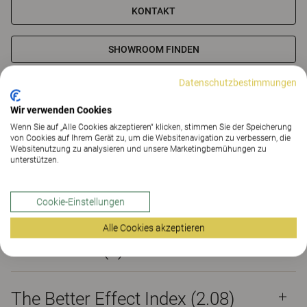
KONTAKT
SHOWROOM FINDEN
Datenschutzbestimmungen
Materialien
Downloads (1)
The Better Effect Index (2.08)
Wir verwenden Cookies
Wenn Sie auf „Alle Cookies akzeptieren“ klicken, stimmen Sie der Speicherung
Zertifikate
von Cookies auf Ihrem Gerät zu, um die Websitenavigation zu verbessern, die
Websitenutzung zu analysieren und unsere Marketingbemühungen zu
unterstützen.
Materialien
Cookie-Einstellungen
Alle Cookies akzeptieren
Downloads (
1
)
The Better Effect Index (2.08)