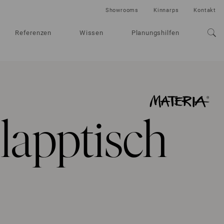
Showrooms
Kinnarps
Kontakt
Referenzen
Wissen
Planungshilfen
lapptisch