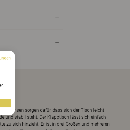
ungen
n
en.
den Bremsen sorgen dafür, dass sich der Tisch leicht
ide und stabil steht. Der Klapptisch lässt sich einfach
 zu sich hinzieht. Er ist in drei Größen und mehreren