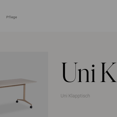
Pflege
Uni K
Uni Klapptisch