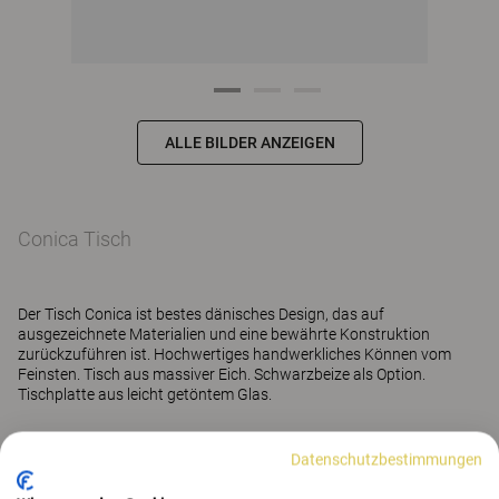
ALLE BILDER ANZEIGEN
Conica Tisch
Der Tisch Conica ist bestes dänisches Design, das auf
ausgezeichnete Materialien und eine bewährte Konstruktion
zurückzuführen ist. Hochwertiges handwerkliches Können vom
Feinsten. Tisch aus massiver Eich. Schwarzbeize als Option.
Tischplatte aus leicht getöntem Glas.
Mehr anzeigen
Datenschutzbestimmungen