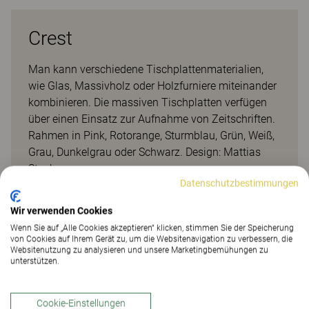
Crest
Man kann verschiedene Tischplattenmaterialien,
wie Glas, Massivholz oder Holzfurniere miteinander
kombinieren. Die massiven Tischplatten verfügen
über einen Einsatz zur Aufnahme von Zeitschriften.
Rahmen in Pink, Rotorange, Sturmblau, Grün, Weiß,
Grau, Dunkelgrau oder Schwarz. Design: Mattias
Stenberg
Datenschutzbestimmungen
Referenzen
Wir verwenden Cookies
Wenn Sie auf „Alle Cookies akzeptieren“ klicken, stimmen Sie der Speicherung
von Cookies auf Ihrem Gerät zu, um die Websitenavigation zu verbessern, die
Websitenutzung zu analysieren und unsere Marketingbemühungen zu
unterstützen.
Cookie-Einstellungen