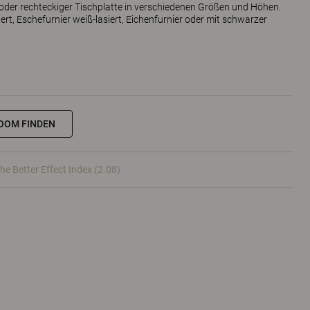
 oder rechteckiger Tischplatte in verschiedenen Größen und Höhen.
iert, Eschefurnier weiß-lasiert, Eichenfurnier oder mit schwarzer
OOM FINDEN
he Better Effect Index (2.08)