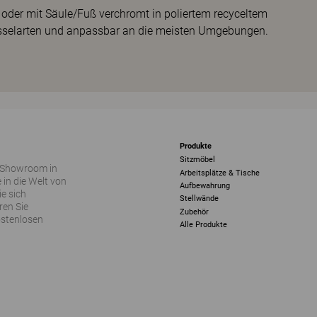
rt oder mit Säule/Fuß verchromt in poliertem recyceltem
esselarten und anpassbar an die meisten Umgebungen.
Produkte
Sitzmöbel
 Showroom in
Arbeitsplätze & Tische
 in die Welt von
Aufbewahrung
ie sich
Stellwände
ren Sie
Zubehör
ostenlosen
Alle Produkte