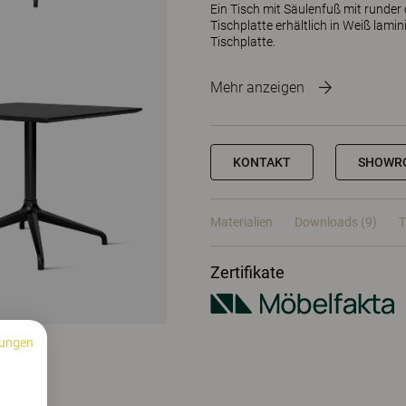
Ein Tisch mit Säulenfuß mit runder
Tischplatte erhältlich in Weiß lamin
Tischplatte.
Mehr anzeigen
KONTAKT
SHOWR
Materialien
Downloads (9)
T
Zertifikate
ungen
n