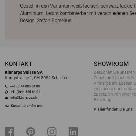
Gestell in den Varianten weiß lackiert, schwarz lackie
Aluminium. Leicht kombinierbar mit verschiedenen S
Design: Stefan Borselius.
KONTAKT
SHOWROOM
Kinnarps Suisse SA
Besuchen Sie unseren
Ifangstrasse 1, CH-8952 Schlieren
Zürich und tauchen Sie
Kinnarps ein. Lassen S
+41 (0)44 805 64 00
inspirieren und profitie
+41 (0)44 805 64 01
zusätzlich von einer k
info@kinnarps.ch
Beratung.
Kontaktieren Sie uns
Hier finden Sie uns