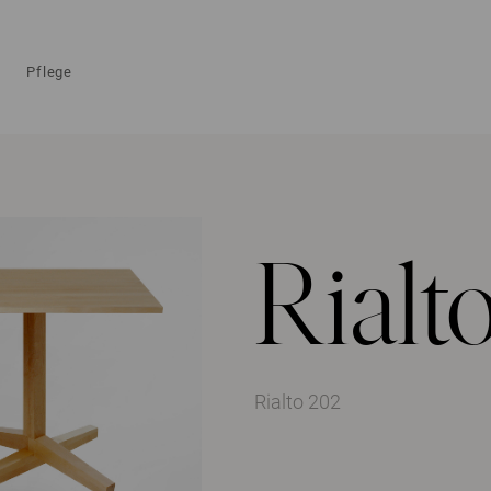
Pflege
Rialt
Rialto 202