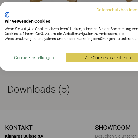
Datenschutzbestimm
Wir verwenden Cookies
Wenn Sie auf „Alle Cookies akzeptieren“ klicken, stimmen Sie der Speicherung vo
ALLE BILDER ANZEIGEN
Cookies auf Ihrem Gerät zu, um die Websitenavigation zu verbessern, die
Websitenutzung zu analysieren und unsere Marketingbemühungen zu unterstütz
Cookie-Einstellungen
Alle Cookies akzeptieren
Materialien
Downloads (
5
)
KONTAKT
SHOWROOM
Kinnarps Suisse SA
Besuchen Sie unseren