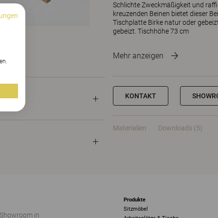
Schlichte Zweckmäßigkeit und raffin
kreuzenden Beinen bietet dieser B
ungen
Tischplatte Birke natur oder gebeiz
gebeizt. Tischhöhe 73 cm
n
Mehr anzeigen
en.
KONTAKT
SHOWR
Materialien
Downloads (5)
Produkte
Sitzmöbel
 Showroom in