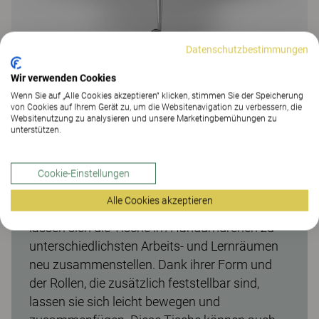
Datenschutzbestimmungen
Wir verwenden Cookies
Wenn Sie auf „Alle Cookies akzeptieren“ klicken, stimmen Sie der Speicherung
von Cookies auf Ihrem Gerät zu, um die Websitenavigation zu verbessern, die
Websitenutzung zu analysieren und unsere Marketingbemühungen zu
Trixagon Tisch
unterstützen.
Die TRIXAGON-Tische gehören zu unserer
Produktfamilie cleverer sechseckiger Möbel,
Cookie-Einstellungen
die wie Puzzleteile zusammenpassen. Für
Alle Cookies akzeptieren
Gruppenarbeit und projektbasiertes Arbeiten
lassen sich die Tische im Handumdrehen zu
unterschiedlichsten Arbeits- und Lernräumen
neu zusammenstellen. Dank ihrer Form und
der Rollen, die zusätzlich feststellbar sind,
lassen sie sich leicht bewegen und