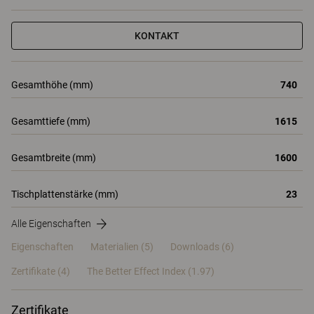
KONTAKT
Gesamthöhe (mm)
740
Gesamttiefe (mm)
1615
Gesamtbreite (mm)
1600
Tischplattenstärke (mm)
23
Alle Eigenschaften
Eigenschaften
Materialien
(5)
Downloads (6)
Zertifikate (
4
)
The Better Effect Index (1.97)
Zertifikate